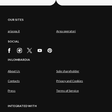
OUR SITES
ariaspa.it
Area operatori
SOCIAL
IN LOMBARDIA
About Us
Sole shareholder
Contacts
Privacy and Cookies
Press
Terms of Service
INTEGRATED WITH