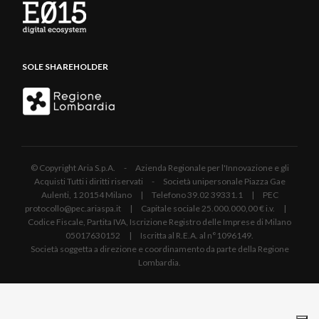
SOLE SHAREHOLDER
© Copyright Aria S.p.A. - Azienda Regionale per l'Innovazione e gli
Acquisti Tutti i diritti riservati - Società unipersonale Piazza Gae
Aulenti, 1 20154 Milano | Telefono 39.02 39331.1 | PEC
protocollo@pec.ariaspa.it | Capitale sociale 25.000.000,00 € i.v. |
Codice Fiscale, Partita IVA, Iscrizione Registro delle Imprese di Milano
05017630152 | Iscritta al R.E.A. al n°1096149.
Società soggetta a direzione e coordinamento da parte della Regione
Lombardia.