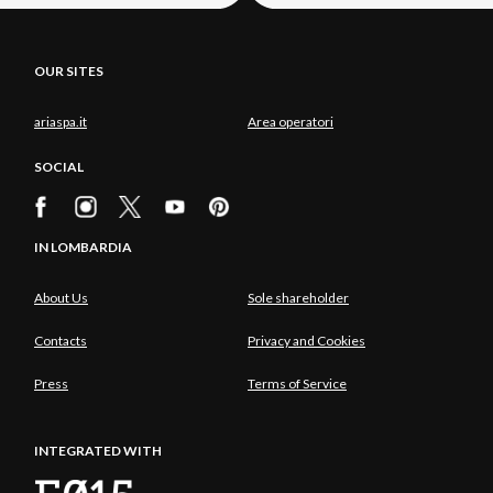
OUR SITES
ariaspa.it
Area operatori
SOCIAL
IN LOMBARDIA
About Us
Sole shareholder
Contacts
Privacy and Cookies
Press
Terms of Service
INTEGRATED WITH