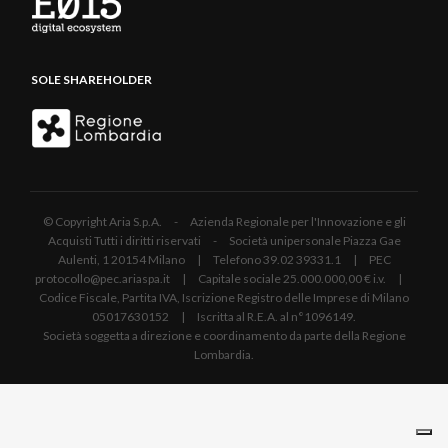
SOLE SHAREHOLDER
© Copyright Aria S.p.A. - Azienda Regionale per l'Innovazione e gli
Acquisti Tutti i diritti riservati - Società unipersonale Piazza Gae
Aulenti, 1 20154 Milano | Telefono 39.02 39331.1 | PEC
protocollo@pec.ariaspa.it | Capitale sociale 25.000.000,00 € i.v. |
Codice Fiscale, Partita IVA, Iscrizione Registro delle Imprese di Milano
05017630152 | Iscritta al R.E.A. al n°1096149.
Società soggetta a direzione e coordinamento da parte della Regione
Lombardia.