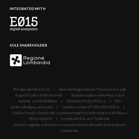
INTEGRATED WITH
SOLE SHAREHOLDER
© Copyright Aria S.p.A. - Azienda Regionale per l'Innovazione e gli
Acquisti Tutti i diritti riservati - Società unipersonale Piazza Gae
Aulenti, 1 20154 Milano | Telefono 39.02 39331.1 | PEC
protocollo@pec.ariaspa.it | Capitale sociale 25.000.000,00 € i.v. |
Codice Fiscale, Partita IVA, Iscrizione Registro delle Imprese di Milano
05017630152 | Iscritta al R.E.A. al n°1096149.
Società soggetta a direzione e coordinamento da parte della Regione
Lombardia.