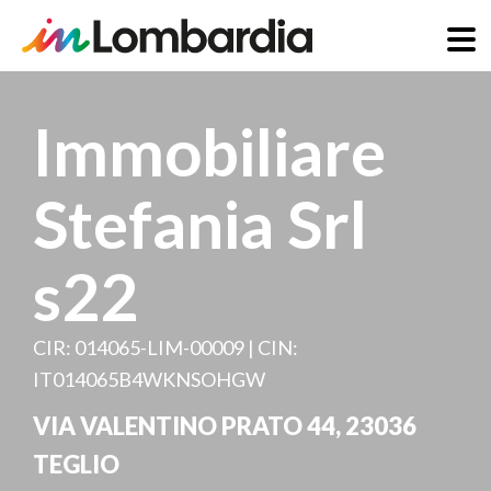
Skip
to
Immobiliare
main
content
Stefania Srl
s22
CIR: 014065-LIM-00009 | CIN:
IT014065B4WKNSOHGW
VIA VALENTINO PRATO 44
,
23036
TEGLIO