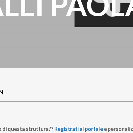
LLI PAOL
N
o di questa struttura??
Registrati al portale
e personaliz