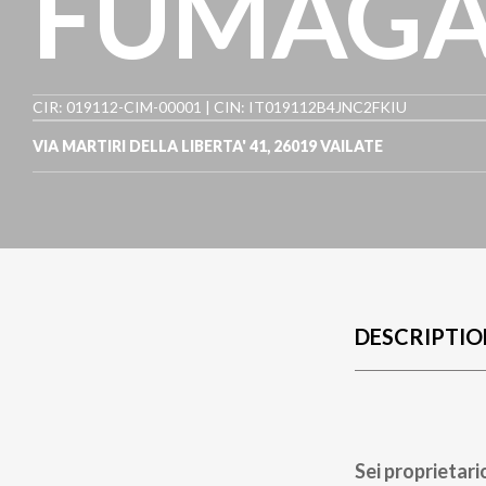
FUMAGA
CIR: 019112-CIM-00001 | CIN: IT019112B4JNC2FKIU
VIA MARTIRI DELLA LIBERTA' 41
,
26019
VAILATE
DESCRIPTIO
Sei proprietari