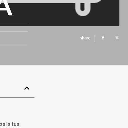
A
share
za la tua