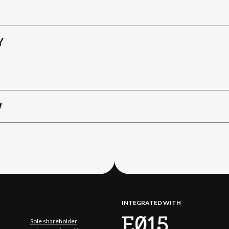
Y
W
INTEGRATED WITH
Sole shareholder