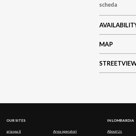
scheda
AVAILABILIT
MAP
STREETVIE
OUR SITES
IN LOMBARDIA
ariaspa.it
Area operatori
About Us