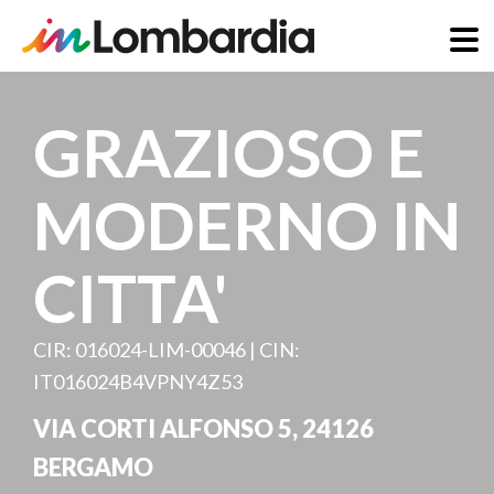
Skip
to
GRAZIOSO E
main
content
MODERNO IN
CITTA'
CIR: 016024-LIM-00046 | CIN:
IT016024B4VPNY4Z53
VIA CORTI ALFONSO 5
,
24126
BERGAMO