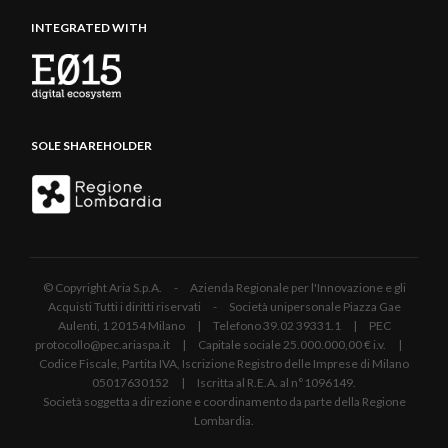
INTEGRATED WITH
SOLE SHAREHOLDER
© Copyright Aria S.p.A. - Azienda Regionale per l'Innovazione e gli
Acquisti Tutti i diritti riservati - Società unipersonale Piazza Gae
Aulenti, 1 20154 Milano | Telefono 39.02 39331.1 | PEC
protocollo@pec.ariaspa.it | Capitale sociale 25.000.000,00 € i.v. |
Codice Fiscale, Partita IVA, Iscrizione Registro delle Imprese di Milano
05017630152 | Iscritta al R.E.A. al n°1096149.
Società soggetta a direzione e coordinamento da parte della Regione
Lombardia.