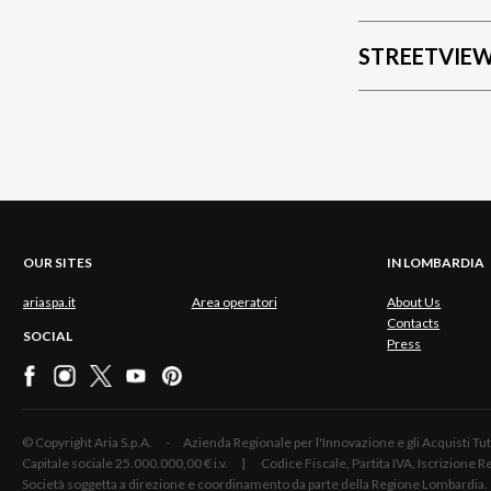
STREETVIE
OUR SITES
IN LOMBARDIA
ariaspa.it
Area operatori
About Us
Contacts
SOCIAL
Press
© Copyright Aria S.p.A. - Azienda Regionale per l'Innovazione e gli Acquisti
Capitale sociale 25.000.000,00 € i.v. | Codice Fiscale, Partita IVA, Iscrizione
Società soggetta a direzione e coordinamento da parte della Regione Lombardia.