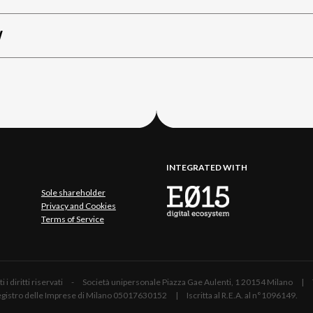
W
INTEGRATED WITH
Sole shareholder
Privacy and Cookies
Terms of Service
 Tutti i diritti riservati - Società unipersonale Piazza Gae Aulenti, 1 20154 Mil
 Registro delle Imprese di Milano 05017630152 | Iscritta al R.E.A. al n°1096149.