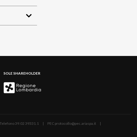
SOLE SHAREHOLDER
ano | Telefono 39.02 39331.1 | PEC protocollo@pec.ariaspa.it |