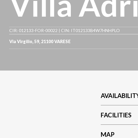
Villa Adr
CIR: 012133-FOR-00022 | CIN: IT012133B4W7HNHPLO
Via Virgilio, 59
,
21100
VARESE
AVAILABILIT
FACILITIES
MAP