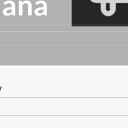
iana
Y