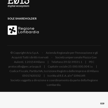
SOLE SHAREHOLDER
© Copyright Aria S.p.A. - Azienda Regionale per l'Innovazione e gli
Acquisti Tutti i diritti riservati - Società unipersonale Piazza Gae
Aulenti, 1 20154 Milano | Telefono 39.02 39331.1 | PEC
protocollo@pec.ariaspa.it | Capitale sociale 25.000.000,00 € i.v. |
Codice Fiscale, Partita IVA, Iscrizione Registro delle Imprese di Milano
05017630152 | Iscritta al R.E.A. al n°1096149.
Società soggetta a direzione e coordinamento da parte della Regione
Lombardia.