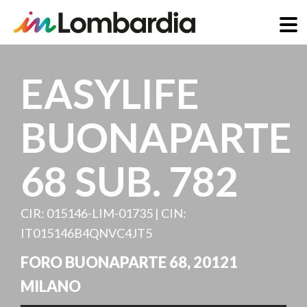
Skip
to
EASYLIFE
main
content
BUONAPARTE
68 SUB. 782
CIR: 015146-LIM-01735 | CIN:
IT015146B4QNVC4JT5
FORO BUONAPARTE 68
,
20121
MILANO