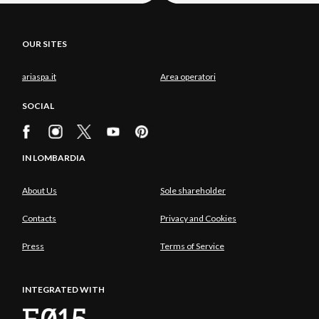
OUR SITES
ariaspa.it
Area operatori
SOCIAL
IN LOMBARDIA
About Us
Sole shareholder
Contacts
Privacy and Cookies
Press
Terms of Service
INTEGRATED WITH