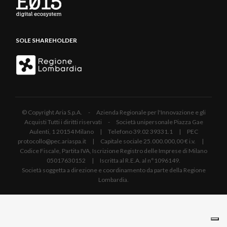
SOLE SHAREHOLDER
© Copyright Aria S.p.A. - Azienda Regionale per l'Innovazione e gli
Acquisti Tutti i diritti riservati - Società unipersonale Piazza Gae
Aulenti, 1 20154 Milano | Telefono 39.02 39331.1 | PEC
protocollo@pec.ariaspa.it | Capitale sociale 25.000.000,00 € i.v. |
Codice Fiscale, Partita IVA, Iscrizione Registro delle Imprese di Milano
05017630152 | Iscritta al R.E.A. al n°1096149.
Società soggetta a direzione e coordinamento da parte della Regione
Lombardia.