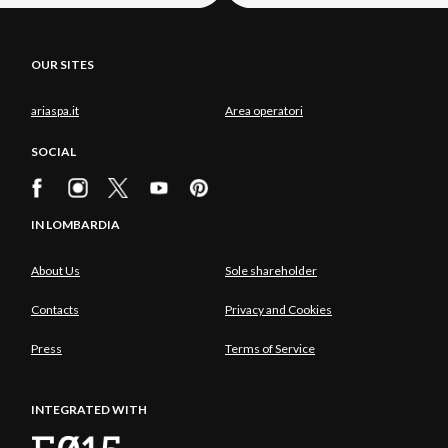
OUR SITES
ariaspa.it
Area operatori
SOCIAL
IN LOMBARDIA
About Us
Sole shareholder
Contacts
Privacy and Cookies
Press
Terms of Service
INTEGRATED WITH