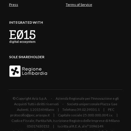
Press
Terms of Service
INTEGRATED WITH
SOLE SHAREHOLDER
© Copyright Aria S.p.A. - Azienda Regionale per l'Innovazione e gli
Acquisti Tutti i diritti riservati - Società unipersonale Piazza Gae
Aulenti, 1 20154 Milano | Telefono 39.02 39331.1 | PEC
protocollo@pec.ariaspa.it | Capitale sociale 25.000.000,00 € i.v. |
Codice Fiscale, Partita IVA, Iscrizione Registro delle Imprese di Milano
05017630152 | Iscritta al R.E.A. al n°1096149.