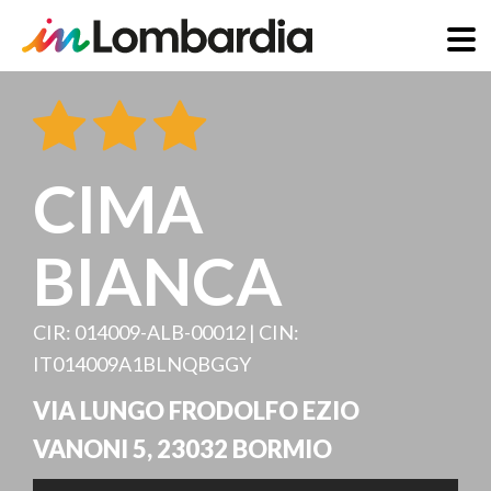
Skip
to
main
content
CIMA
BIANCA
CIR: 014009-ALB-00012 | CIN:
IT014009A1BLNQBGGY
VIA LUNGO FRODOLFO EZIO
VANONI 5
,
23032
BORMIO