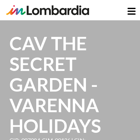
Skip
to
CAV THE
main
content
SECRET
GARDEN -
VARENNA
HOLIDAYS