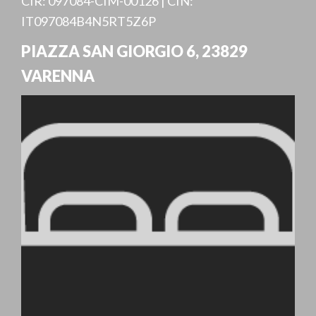
CIR: 097084-CIM-00126 | CIN:
IT097084B4N5RT5Z6P
PIAZZA SAN GIORGIO 6
,
23829
VARENNA