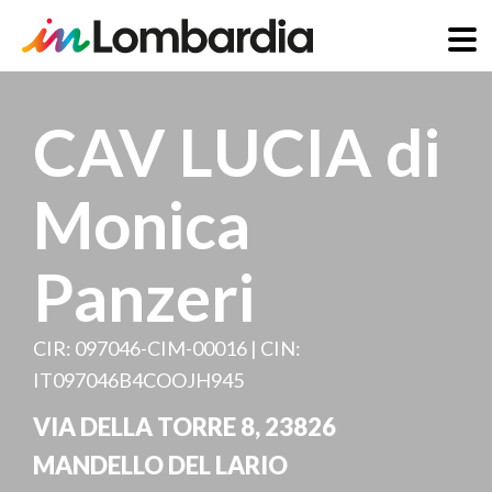
Skip
to
CAV LUCIA di
main
content
Monica
Panzeri
CIR: 097046-CIM-00016 | CIN:
IT097046B4COOJH945
VIA DELLA TORRE 8
,
23826
MANDELLO DEL LARIO