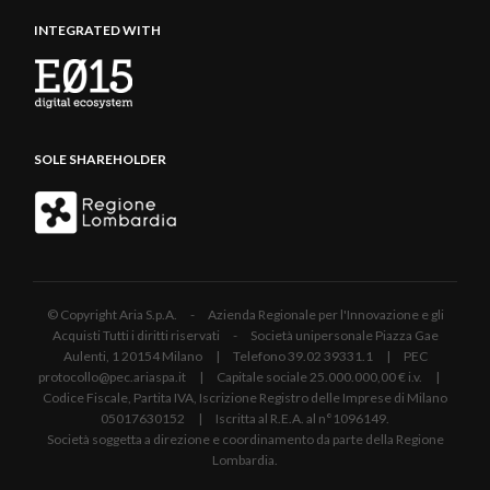
INTEGRATED WITH
SOLE SHAREHOLDER
© Copyright Aria S.p.A. - Azienda Regionale per l'Innovazione e gli
Acquisti Tutti i diritti riservati - Società unipersonale Piazza Gae
Aulenti, 1 20154 Milano | Telefono 39.02 39331.1 | PEC
protocollo@pec.ariaspa.it | Capitale sociale 25.000.000,00 € i.v. |
Codice Fiscale, Partita IVA, Iscrizione Registro delle Imprese di Milano
05017630152 | Iscritta al R.E.A. al n°1096149.
Società soggetta a direzione e coordinamento da parte della Regione
Lombardia.