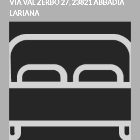
VIA VAL ZERBO 27
,
23821
ABBADIA
LARIANA