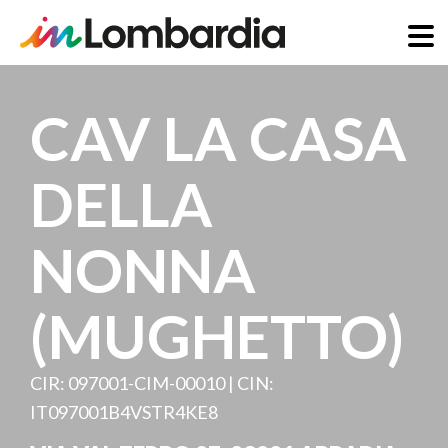
Skip
to
CAV LA CASA
main
content
DELLA
NONNA
(MUGHETTO)
CIR: 097001-CIM-00010 | CIN:
IT097001B4VSTR4KE8