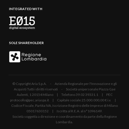
INTEGRATED WITH
SOLE SHAREHOLDER
© Copyright Aria S.p.A. - Azienda Regionale per l'Innovazione e gli
Acquisti Tutti i diritti riservati - Società unipersonale Piazza Gae
Aulenti, 1 20154 Milano | Telefono 39.02 39331.1 | PEC
protocollo@pec.ariaspa.it | Capitale sociale 25.000.000,00 € i.v. |
Codice Fiscale, Partita IVA, Iscrizione Registro delle Imprese di Milano
05017630152 | Iscritta al R.E.A. al n°1096149.
Società soggetta a direzione e coordinamento da parte della Regione
Lombardia.