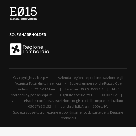
SOLE SHAREHOLDER
© Copyright Aria S.p.A. - Azienda Regionale per l'Innovazione e gli
Acquisti Tutti i diritti riservati - Società unipersonale Piazza Gae
Aulenti, 1 20154 Milano | Telefono 39.02 39331.1 | PEC
protocollo@pec.ariaspa.it | Capitale sociale 25.000.000,00 € i.v. |
Codice Fiscale, Partita IVA, Iscrizione Registro delle Imprese di Milano
05017630152 | Iscritta al R.E.A. al n°1096149.
Società soggetta a direzione e coordinamento da parte della Regione
Lombardia.