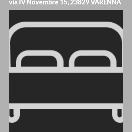
via IV Novembre 15
,
23829
VARENNA