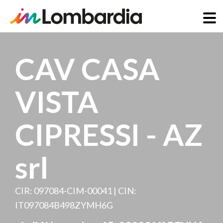
Skip
to
CAV CASA
main
content
VISTA
CIPRESSI - AZ
srl
CIR: 097084-CIM-00041 | CIN:
IT097084B498ZYMH6G