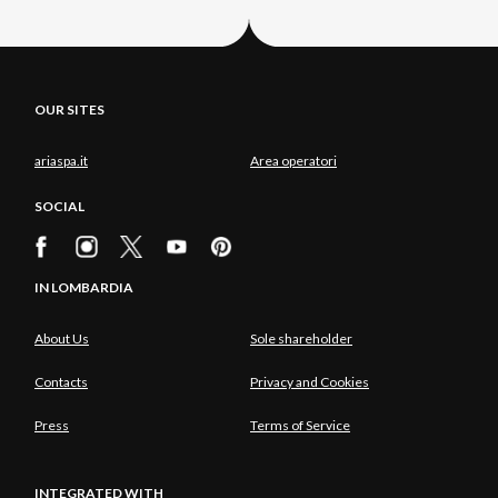
OUR SITES
ariaspa.it
Area operatori
SOCIAL
IN LOMBARDIA
About Us
Sole shareholder
Contacts
Privacy and Cookies
Press
Terms of Service
INTEGRATED WITH