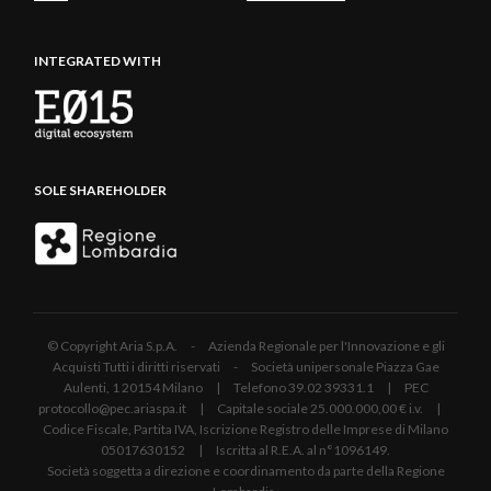
INTEGRATED WITH
SOLE SHAREHOLDER
© Copyright Aria S.p.A. - Azienda Regionale per l'Innovazione e gli
Acquisti Tutti i diritti riservati - Società unipersonale Piazza Gae
Aulenti, 1 20154 Milano | Telefono 39.02 39331.1 | PEC
protocollo@pec.ariaspa.it | Capitale sociale 25.000.000,00 € i.v. |
Codice Fiscale, Partita IVA, Iscrizione Registro delle Imprese di Milano
05017630152 | Iscritta al R.E.A. al n°1096149.
Società soggetta a direzione e coordinamento da parte della Regione