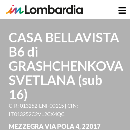
Skip
to
CASA BELLAVISTA
main
content
B6 di
GRASHCHENKOVA
SVETLANA (sub
16)
CIR: 013252-LNI-00115 | CIN:
IT013252C2VL2CX4QC
MEZZEGRA VIA POLA 4
,
22017