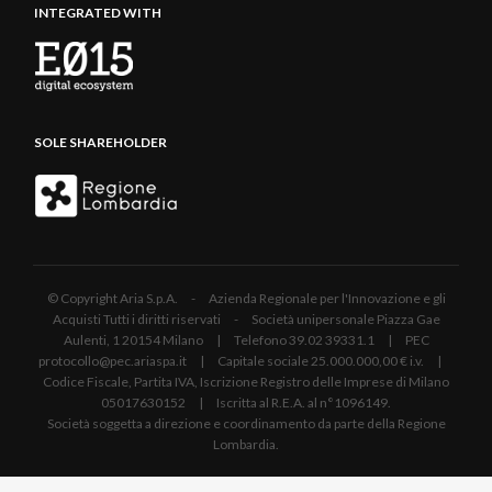
INTEGRATED WITH
SOLE SHAREHOLDER
© Copyright Aria S.p.A. - Azienda Regionale per l'Innovazione e gli
Acquisti Tutti i diritti riservati - Società unipersonale Piazza Gae
Aulenti, 1 20154 Milano | Telefono 39.02 39331.1 | PEC
protocollo@pec.ariaspa.it | Capitale sociale 25.000.000,00 € i.v. |
Codice Fiscale, Partita IVA, Iscrizione Registro delle Imprese di Milano
05017630152 | Iscritta al R.E.A. al n°1096149.
Società soggetta a direzione e coordinamento da parte della Regione
Lombardia.