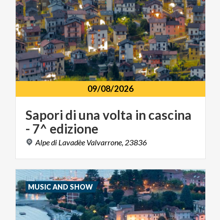
09/08/2026
Sapori
di
una
volta
in
cascina
-
7^
edizione
Alpe
di
Lavadèe
Valvarrone,
23836
MUSIC AND SHOW