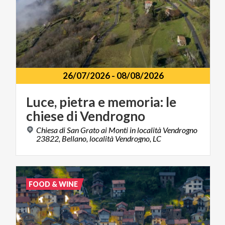
26/07/2026
-
08/08/2026
Luce,
pietra
e
memoria:
le
chiese
di
Vendrogno
Chiesa di San Grato ai Monti in località Vendrogno
23822, Bellano, località Vendrogno, LC
FOOD & WINE