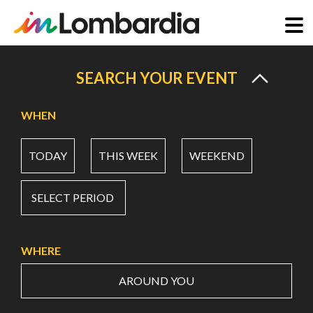
Skip
to
SEARCH YOUR EVENT
main
content
WHEN
TODAY
THIS WEEK
WEEKEND
SELECT PERIOD
WHERE
AROUND YOU