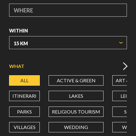
WHERE
WITHIN
ORIGIN COORDINATES
WHAT
ALL
ACTIVE & GREEN
ART & C
LATITUDE
ITINERARI
LAKES
LEON
LONGITUDE
PARKS
RELIGIOUS TOURISM
SCH
VILLAGES
WEDDING
WELL
Value in decimal degrees. Use dot (.) as decimal separator.