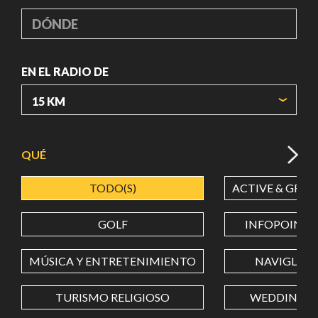
DÓNDE
EN EL RADIO DE
ORIGIN COORDINATES
QUÉ
TODO(S)
ACTIVE & GREE
LATITUD
GOLF
INFOPOINT
LONGITUD
MÚSICA Y ENTRETENIMIENTO
NAVIGLI
TURISMO RELIGIOSO
WEDDING
Value in decimal degrees. Use dot (.) as decimal separator.