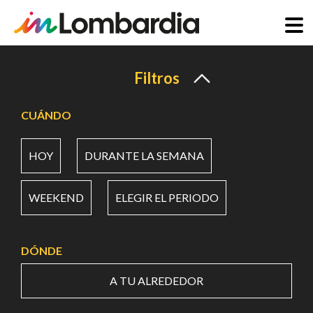
Pasar
al
Filtros
contenido
principal
CUÁNDO
HOY
DURANTE LA SEMANA
WEEKEND
ELEGIR EL PERIODO
DÓNDE
A TU ALREDEDOR