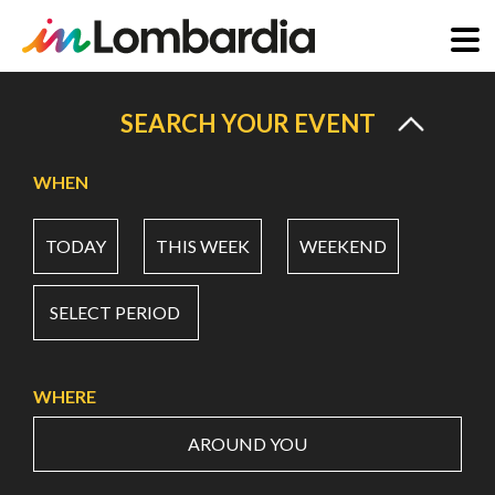
Skip
to
SEARCH YOUR EVENT
main
content
WHEN
TODAY
THIS WEEK
WEEKEND
SELECT PERIOD
WHERE
AROUND YOU