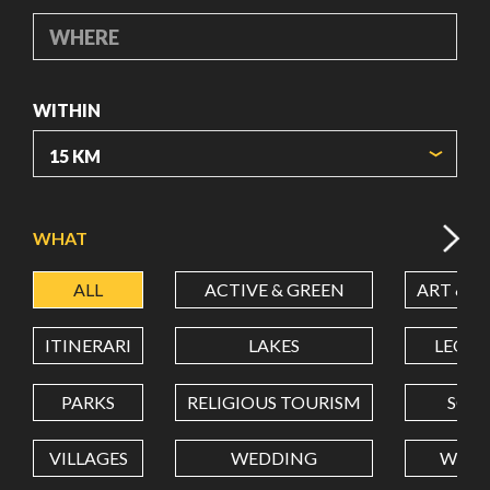
WHERE
WITHIN
ORIGIN COORDINATES
WHAT
ALL
ACTIVE & GREEN
ART & C
LATITUDE
ITINERARI
LAKES
LEON
LONGITUDE
PARKS
RELIGIOUS TOURISM
SCH
VILLAGES
WEDDING
WELL
Value in decimal degrees. Use dot (.) as decimal separator.