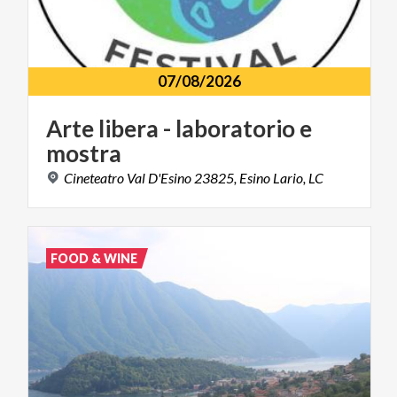
07/08/2026
Arte
libera
-
laboratorio
e
mostra
Cineteatro
Val
D'Esino
23825,
Esino
Lario,
LC
FOOD & WINE