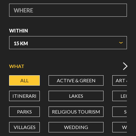
WHERE
WITHIN
ORIGIN COORDINATES
WHAT
ALL
ACTIVE & GREEN
ART & C
LATITUDE
ITINERARI
LAKES
LEON
LONGITUDE
PARKS
RELIGIOUS TOURISM
SCH
VILLAGES
WEDDING
WELL
Value in decimal degrees. Use dot (.) as decimal separator.