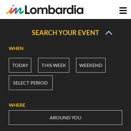
Skip
to
SEARCH YOUR EVENT
main
content
WHEN
TODAY
THIS WEEK
WEEKEND
SELECT PERIOD
WHERE
AROUND YOU