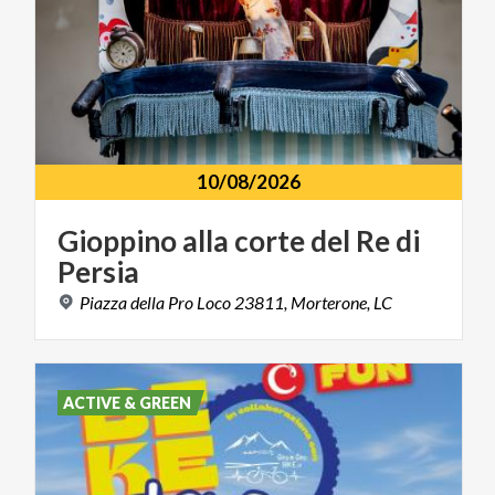
10/08/2026
Gioppino
alla
corte
del
Re
di
Persia
Piazza
della
Pro
Loco
23811,
Morterone,
LC
ACTIVE & GREEN