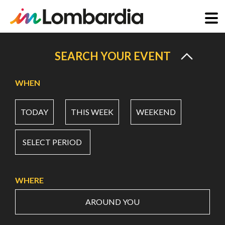
Skip
to
SEARCH YOUR EVENT
main
content
WHEN
TODAY
THIS WEEK
WEEKEND
SELECT PERIOD
WHERE
AROUND YOU