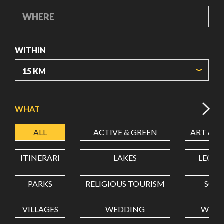
WHERE
WITHIN
ORIGIN COORDINATES
WHAT
ALL
ACTIVE & GREEN
ART & C
LATITUDE
ITINERARI
LAKES
LEON
LONGITUDE
PARKS
RELIGIOUS TOURISM
SCH
VILLAGES
WEDDING
WELL
Value in decimal degrees. Use dot (.) as decimal separator.