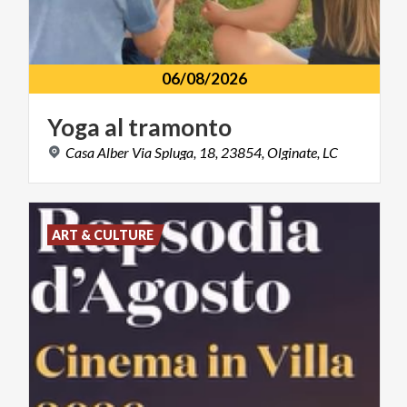
06/08/2026
Yoga
al
tramonto
Casa
Alber
Via
Spluga,
18,
23854,
Olginate,
LC
ART & CULTURE