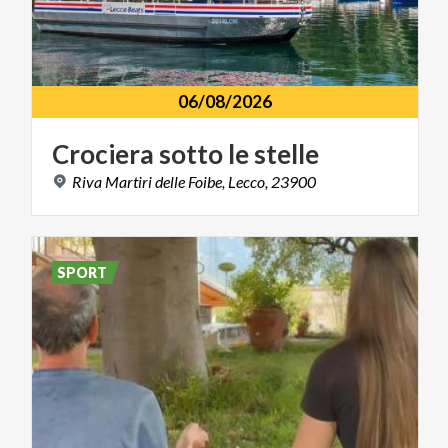
06/08/2026
Crociera
sotto
le
stelle
Riva
Martiri
delle
Foibe,
Lecco,
23900
SPORT