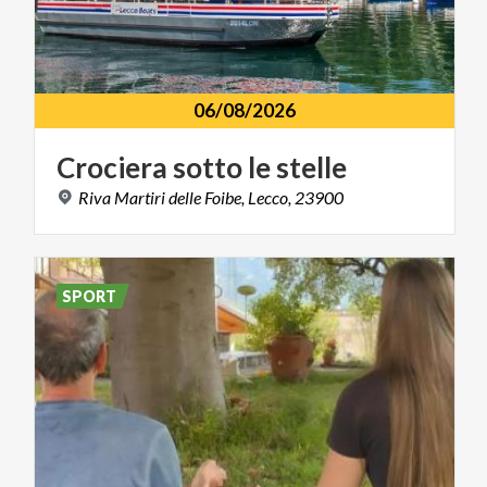
06/08/2026
Crociera
sotto
le
stelle
Riva
Martiri
delle
Foibe,
Lecco,
23900
SPORT