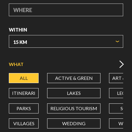
WHERE
WITHIN
ORIGIN COORDINATES
WHAT
ALL
ACTIVE & GREEN
ART & C
LATITUDE
ITINERARI
LAKES
LEON
LONGITUDE
PARKS
RELIGIOUS TOURISM
SCH
VILLAGES
WEDDING
WELL
Value in decimal degrees. Use dot (.) as decimal separator.