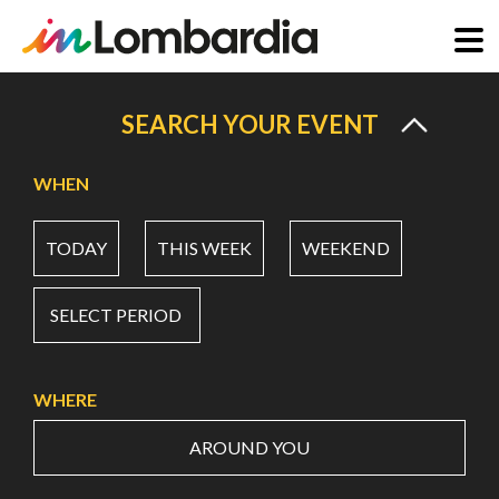
Skip
to
SEARCH YOUR EVENT
main
content
WHEN
TODAY
THIS WEEK
WEEKEND
SELECT PERIOD
WHERE
AROUND YOU