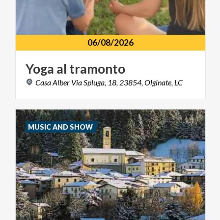
06/08/2026
Yoga
al
tramonto
Casa
Alber
Via
Spluga,
18,
23854,
Olginate,
LC
MUSIC AND SHOW