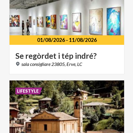
01/08/2026
-
11/08/2026
Se
regòrdet
i
tép
indré?
sala
consigliare
23805,
Erve,
LC
LIFESTYLE