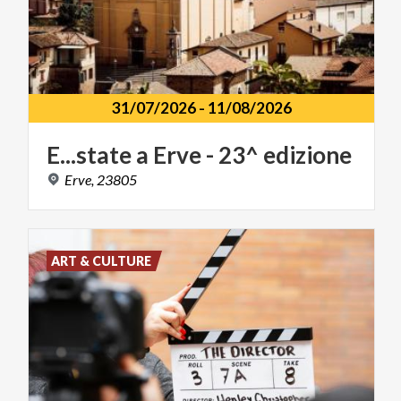
31/07/2026
-
11/08/2026
E...state
a
Erve
-
23^
edizione
Erve,
23805
ART & CULTURE