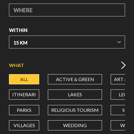
WHERE
WITHIN
ORIGIN COORDINATES
WHAT
ALL
ACTIVE & GREEN
ART & C
LATITUDE
ITINERARI
LAKES
LEON
LONGITUDE
PARKS
RELIGIOUS TOURISM
SCH
VILLAGES
WEDDING
WELL
Value in decimal degrees. Use dot (.) as decimal separator.