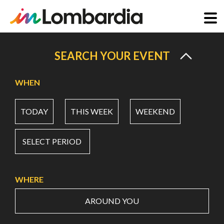
Skip
to
SEARCH YOUR EVENT
main
content
WHEN
TODAY
THIS WEEK
WEEKEND
SELECT PERIOD
WHERE
AROUND YOU