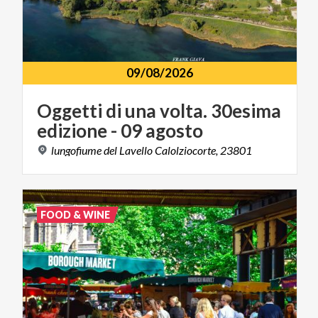
09/08/2026
Oggetti
di
una
volta.
30esima
edizione
-
09
agosto
lungofiume
del
Lavello
Calolziocorte,
23801
FOOD & WINE