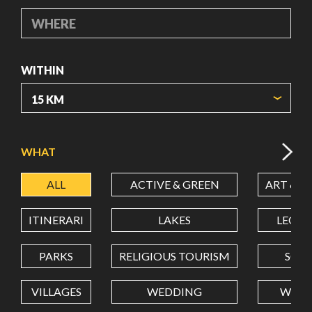
WHERE
WITHIN
ORIGIN COORDINATES
WHAT
ALL
ACTIVE & GREEN
ART & C
LATITUDE
ITINERARI
LAKES
LEON
LONGITUDE
PARKS
RELIGIOUS TOURISM
SCH
VILLAGES
WEDDING
WELL
Value in decimal degrees. Use dot (.) as decimal separator.