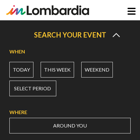
Skip
to
SEARCH YOUR EVENT
main
content
WHEN
TODAY
THIS WEEK
WEEKEND
SELECT PERIOD
WHERE
AROUND YOU