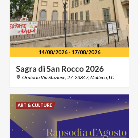
14/08/2026
-
17/08/2026
Sagra
di
San
Rocco
2026
Oratorio
Via
Stazione,
27,
23847,
Molteno,
LC
ART & CULTURE