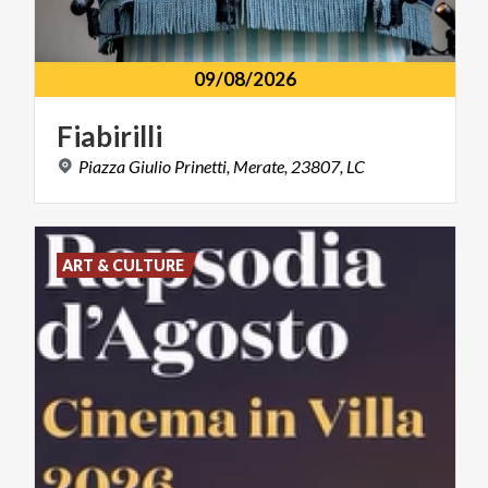
09/08/2026
Fiabirilli
Piazza
Giulio
Prinetti,
Merate,
23807,
LC
ART & CULTURE