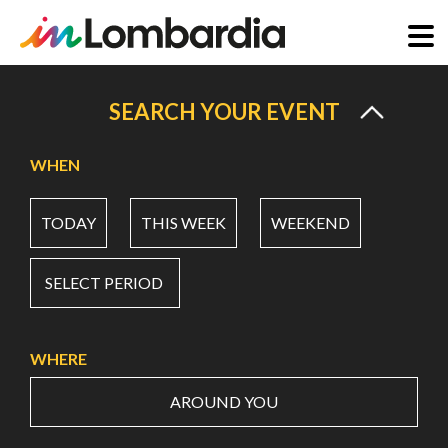
Skip
to
SEARCH YOUR EVENT
main
content
WHEN
TODAY
THIS WEEK
WEEKEND
SELECT PERIOD
WHERE
AROUND YOU