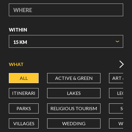
WHERE
WITHIN
ORIGIN COORDINATES
WHAT
ALL
ACTIVE & GREEN
ART & C
LATITUDE
ITINERARI
LAKES
LEON
LONGITUDE
PARKS
RELIGIOUS TOURISM
SCH
VILLAGES
WEDDING
WELL
Value in decimal degrees. Use dot (.) as decimal separator.