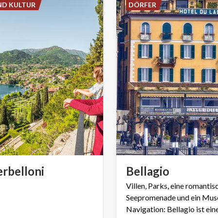
ND KULTUR
DÖRFER
erbelloni
Bellagio
Villen, Parks, eine romantis
Seepromenade und ein Mus