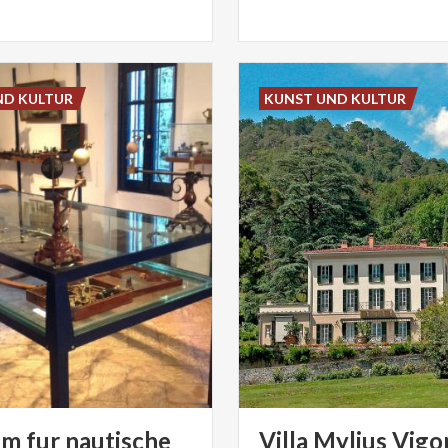
ND KULTUR
KUNST UND KULTUR
 fur nautische
Villa
Mylius
Vigo