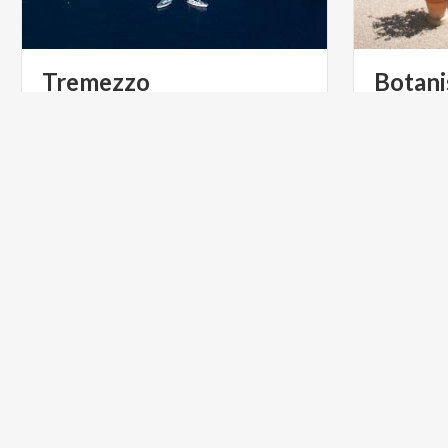
Tremezzo
Botani
Villa C
Tremezzina-Dorfgarten am Comer
See: Lassen Sie sich von der Schönheit
der Villen und Parks mit ihren Farben und Düften verzaubern
DÖRFER
GOLF