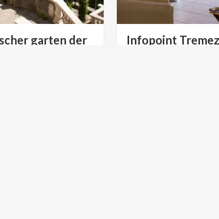
scher garten der
Infopoint
Tremez
arlotta
Ein Fenster am See und ein
Informationspunkt in Treme
Zentrum des Comer Sees.
DÖRFER