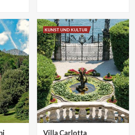
KUNST UND KULTUR
ni
Villa
Carlotta