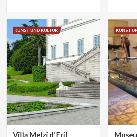
KUNST UND KULTUR
KUNST U
Villa
Melzi
d'Eril
Museum