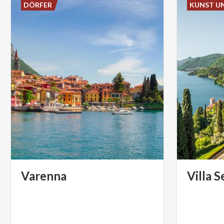
DÖRFER
KUNST U
Varenna
Villa
S