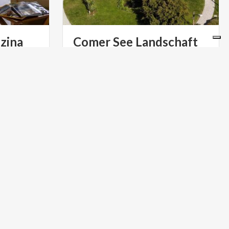
zina
Comer See Landschaft
Museum
zzina, im
Ein faszinierender Blick auf die
Landschaft der Comer See ab
Tremezzo