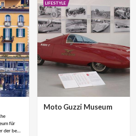
LIFESTYLE
Moto
Guzzi
Museum
che
eum für
Navigation: Bellagio ist einer der bekanntesten Orte am Comer See.