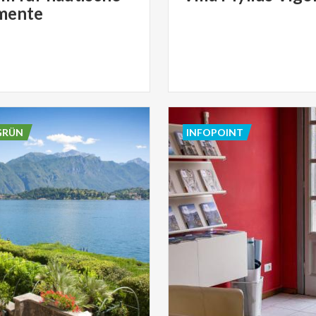
mente
GRÜN
INFOPOINT