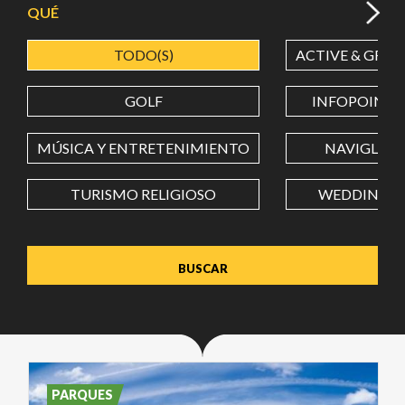
QUÉ
TODO(S)
ACTIVE & GREE
LATITUD
GOLF
INFOPOINT
LONGITUD
MÚSICA Y ENTRETENIMIENTO
NAVIGLI
TURISMO RELIGIOSO
WEDDING
Value in decimal degrees. Use dot (.) as decimal separator.
PARQUES