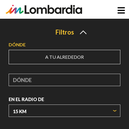
Pasar
al
Filtros
contenido
DÓNDE
principal
A TU ALREDEDOR
DÓNDE
EN EL RADIO DE
ORIGIN COORDINATES