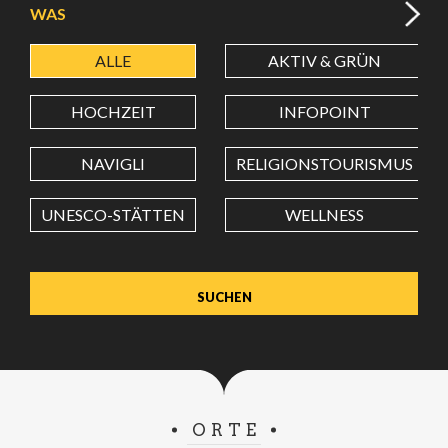
WAS
ALLE
AKTIV & GRÜN
BREITENGRAD
HOCHZEIT
INFOPOINT
LÄNGENGRAD
NAVIGLI
RELIGIONSTOURISMUS
UNESCO-STÄTTEN
WELLNESS
Wert in Dezimalgrad. Punkt (.) als Dezimalzeichen
verwenden.
ORTE