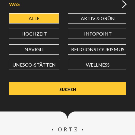
WAS
ALLE
AKTIV & GRÜN
BREITENGRAD
HOCHZEIT
INFOPOINT
LÄNGENGRAD
NAVIGLI
RELIGIONSTOURISMUS
UNESCO-STÄTTEN
WELLNESS
Wert in Dezimalgrad. Punkt (.) als Dezimalzeichen
verwenden.
ORTE