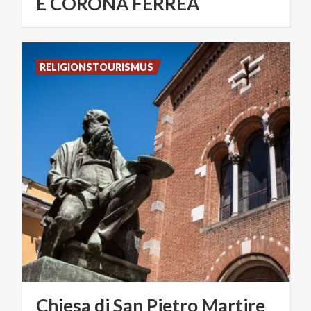
E CORONA FERREA
RELIGIONSTOURISMUS
Chiesa
di
San
Pietro
Martire