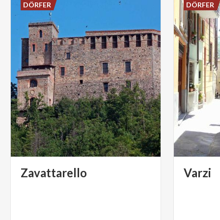
DÖRFER
DÖRFER
Zavattarello
Varzi