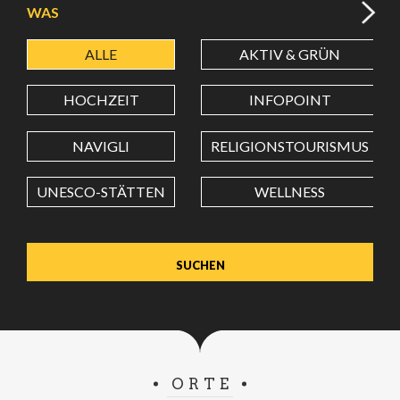
WAS
ALLE
AKTIV & GRÜN
BREITENGRAD
HOCHZEIT
INFOPOINT
LÄNGENGRAD
NAVIGLI
RELIGIONSTOURISMUS
UNESCO-STÄTTEN
WELLNESS
Wert in Dezimalgrad. Punkt (.) als Dezimalzeichen
verwenden.
ORTE