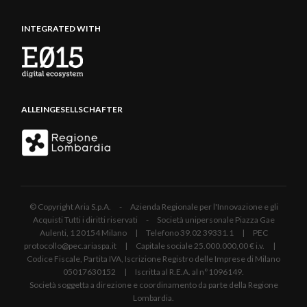
INTEGRATED WITH
ALLEINGESELLSCHAFTER
© Copyright Aria S.p.A. - Azienda Regionale per l'Innovazione e gli
Acquisti Tutti i diritti riservati - Società unipersonale Piazza Gae
Aulenti, 1 20154 Milano | Telefono 39.02 39331.1 | PEC
protocollo@pec.ariaspa.it | Capitale sociale 25.000.000,00 € i.v. |
Codice Fiscale, Partita IVA, Iscrizione Registro delle Imprese di Milano
05017630152 | Iscritta al R.E.A. al n°1096149.
Società soggetta a direzione e coordinamento da parte della Regione
Lombardia.