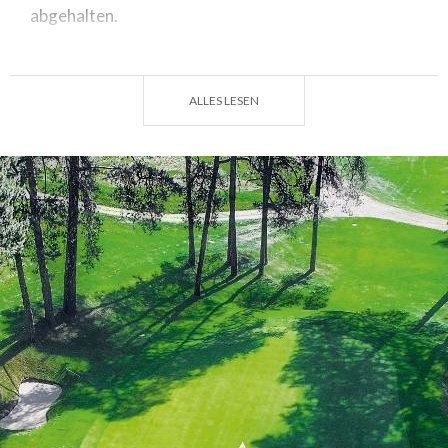
abgehalten.
Service
: Driving Range, zwei Putting Green,
Übungsbereich, Trainingsbunker, Cart- und
ALLES LESEN
Trolleyverleih, Restaurant.
Gründungsjahr
: 1926
Designer
: James Peter Gannon
Par
: 69 Anz
Löcher
: 18
Länge
: 5732 m
Saisondauer
: von Februar bis Dezember
Ruhetag
: Dienstag (von Oktober bis April).