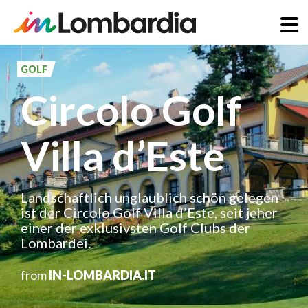
Direkt
zum
GOLF
Inhalt
Circolo Golf
Villa d’Este
Landschaftlich unglaublich schön gelegen
ist der Circolo Golf Villa d’Este, seit jeher
einer der exklusivsten Golf Clubs der
Lombardei.
from
IN-LOMBARDIA.IT