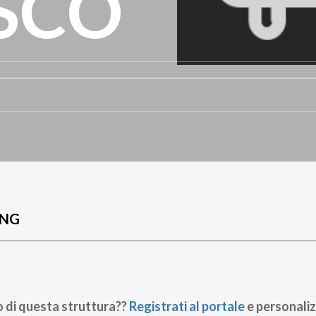
SCO
UNG
o di questa struttura??
Registrati al portale
e personaliz