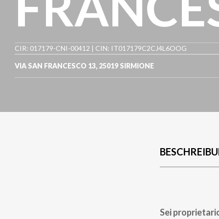
FRANCE
CIR: 017179-CNI-00412 | CIN: IT017179C2CJ4L6OOG
VIA SAN FRANCESCO 13
,
25019
SIRMIONE
BESCHREIB
Sei proprietari