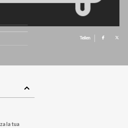
Teilen
za la tua