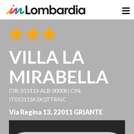
Direkt
zum
Inhalt
VILLA LA
MIRABELLA
CIR: 013113-ALB-00008 | CIN:
IT013113A1XQTTRAIC
Via Regina 13
,
22011
GRIANTE