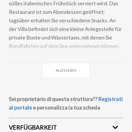
süßes italienisches Frühstück serviert wird. Das
Restaurant ist zum Abendessen geöffnet;
tagsüber erhalten Sie verschiedene Snacks. An
der Villa befindet sich eine kleine Anlegestelle für
private Boote und Wassertaxis, mit denen Sie
Rundfahrten auf dem See unternehmen können.
An einer 150 m entfernten Anlegestelle
verkehren Fähren und andere Boote. Sie erhalten
ALLES LESEN
Ermäßigungen in den Golfclubs in Menaggio und
Cadenabbia. Das Museum Villa Carlotta befindet
sich 150 m entfernt und Busse nach Como,
Menaggio und St. Moritz halten ganz in der Nähe.
Sei proprietario di questa struttura??
Registrati
al portale
e personalizza la tua scheda
VERFÜGBARKEIT