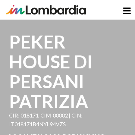
Direkt
zum
PEKER
Inhalt
HOUSE DI
PERSANI
PATRIZIA
CIR: 018171-CIM-00002 | CIN:
IT018171B4NYL94VZS