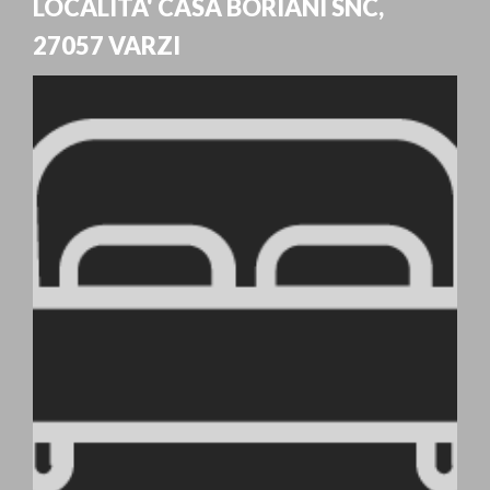
LOCALITA' CASA BORIANI SNC
,
27057
VARZI