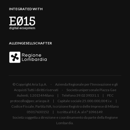
INTEGRATED WITH
ALLEINGESELLSCHAFTER
© Copyright Aria S.p.A. - Azienda Regionale per l'Innovazione e gli
Acquisti Tutti i diritti riservati - Società unipersonale Piazza Gae
Aulenti, 1 20154 Milano | Telefono 39.02 39331.1 | PEC
protocollo@pec.ariaspa.it | Capitale sociale 25.000.000,00 € i.v. |
Codice Fiscale, Partita IVA, Iscrizione Registro delle Imprese di Milano
05017630152 | Iscritta al R.E.A. al n°1096149.
Società soggetta a direzione e coordinamento da parte della Regione
Lombardia.