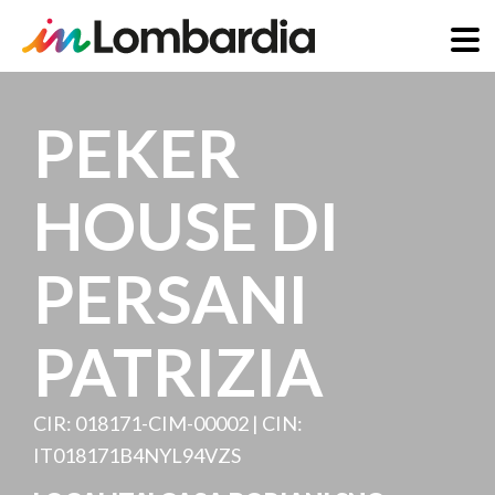
Skip
to
PEKER
main
content
HOUSE DI
PERSANI
PATRIZIA
CIR: 018171-CIM-00002 | CIN:
IT018171B4NYL94VZS