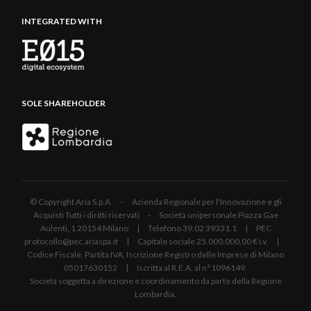
INTEGRATED WITH
SOLE SHAREHOLDER
© Copyright Aria S.p.A. - Azienda Regionale per l'Innovazione e gli
Acquisti Tutti i diritti riservati - Società unipersonale Piazza Gae
Aulenti, 1 20154 Milano | Telefono 39.02 39331.1 | PEC
protocollo@pec.ariaspa.it | Capitale sociale 25.000.000,00 € i.v. |
Codice Fiscale, Partita IVA, Iscrizione Registro delle Imprese di Milano
05017630152 | Iscritta al R.E.A. al n°1096149.
Società soggetta a direzione e coordinamento da parte della Regione
Lombardia.