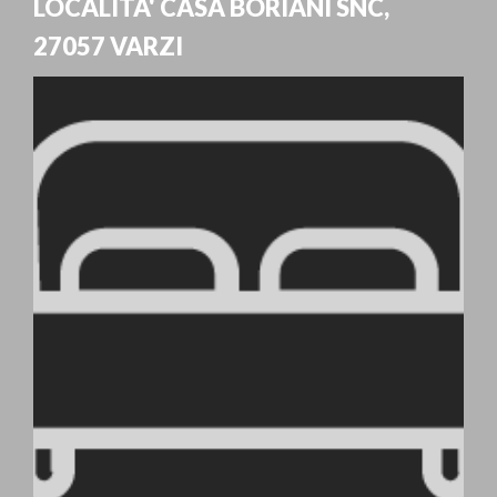
LOCALITA' CASA BORIANI SNC
,
27057
VARZI