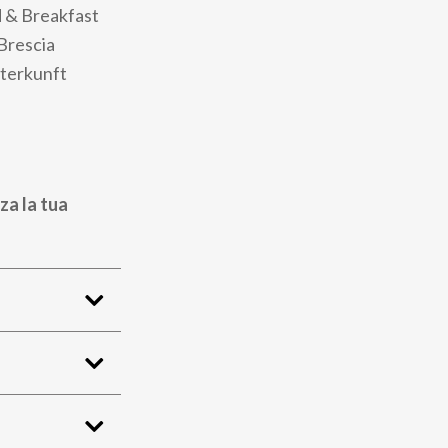
d & Breakfast
Brescia
nterkunft
za la tua