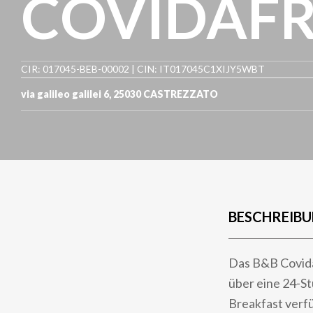
COVIDAF
CIR: 017045-BEB-00002 | CIN: IT017045C1XIJY5WBT
via galileo galilei 6
,
25030
CASTREZZATO
BESCHREIB
Das B&B Covida
über eine 24-S
Breakfast verfü