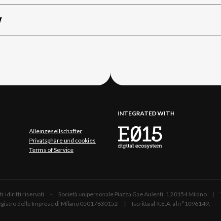
W
INTEGRATED WITH
Alleingesellschafter
Privatsphäre und cookies
Terms of Service
 Tutti i diritti riservati - Società unipersonale Piazza Gae Aulenti, 1 20154 Mil
 Registro delle Imprese di Milano 05017630152 | Iscritta al R.E.A. al n°1096149.