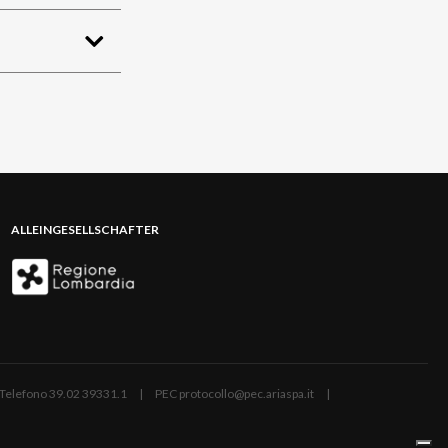
ALLEINGESELLSCHAFTER
ano | Telefono 39.02 39331.1 | PEC protocollo@pec.ariaspa.it |