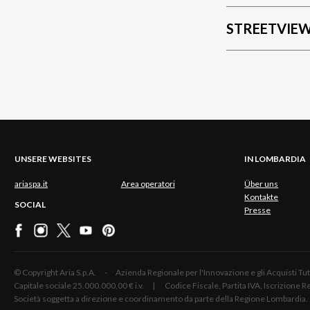
STREETVIE
UNSERE WEBSITES
IN LOMBARDIA
ariaspa.it
Area operatori
Über uns
Kontakte
SOCIAL
Presse
© Copyright Aria S.p.A. - Azienda Regionale per l'Innovazione e gli Acquisti
Capitale sociale 25.000.000,00 € i.v. | Codice Fiscale, Partita IVA, Iscrizione
Società soggetta a direzione e coordinamento da parte della Regione Lombardia.