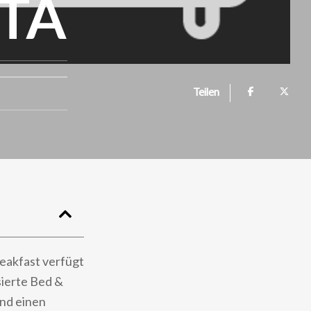
TA
Teilen
eakfast verfügt
sierte Bed &
und einen