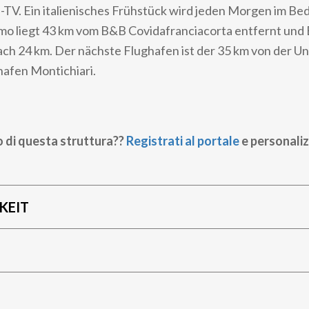
-TV. Ein italienisches Frühstück wird jeden Morgen im Be
amo liegt 43 km vom B&B Covidafranciacorta entfernt und 
ach 24 km. Der nächste Flughafen ist der 35 km von der U
hafen Montichiari.
o di questa struttura??
Registrati al portale
e personaliz
KEIT