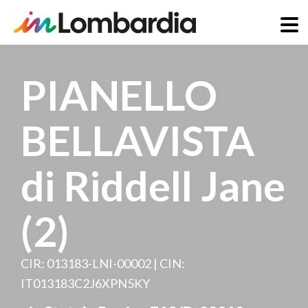
Direkt
zum
PIANELLO
Inhalt
BELLAVISTA
di Riddell Jane
(2)
CIR: 013183-LNI-00002 | CIN:
IT013183C2J6XPN5KY