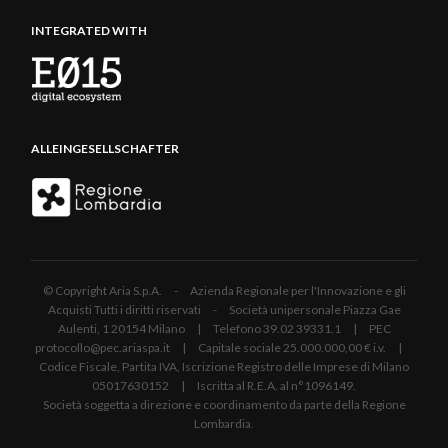
INTEGRATED WITH
ALLEINGESELLSCHAFTER
© Copyright Aria S.p.A. - Azienda Regionale per l'Innovazione e gli
Acquisti Tutti i diritti riservati - Società unipersonale Piazza Gae
Aulenti, 1 20154 Milano | Telefono 39.02 39331.1 | PEC
protocollo@pec.ariaspa.it | Capitale sociale 25.000.000,00 € i.v. |
Codice Fiscale, Partita IVA, Iscrizione Registro delle Imprese di Milano
05017630152 | Iscritta al R.E.A. al n°1096149.
Società soggetta a direzione e coordinamento da parte della Regione
Lombardia.