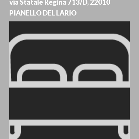
via Statale Regina 713/D
,
22010
PIANELLO DEL LARIO