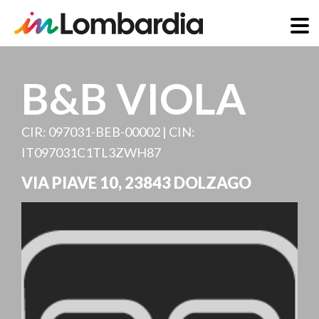
Direkt
zum
B&B VIOLA
Inhalt
CIR: 097031-BEB-00002 | CIN:
IT097031C1TL3ZWH87
VIA PIAVE 10
,
23843
DOLZAGO