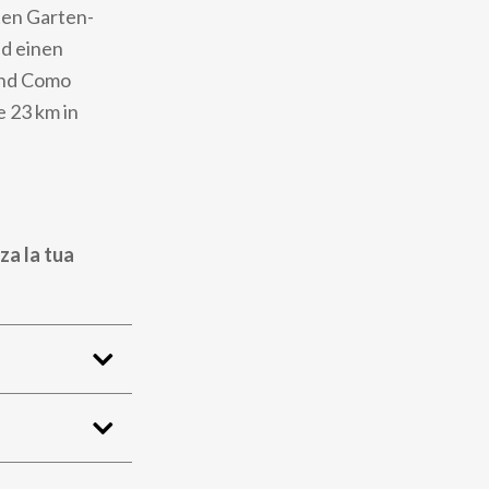
ten Garten-
nd einen
und Como
 23 km in
za la tua