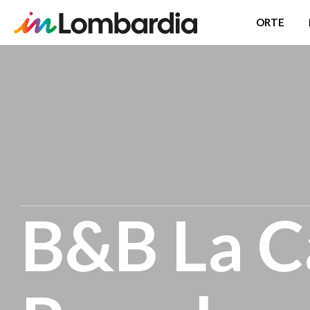
ORTE
Direkt
zum
Inhalt
B&B La C