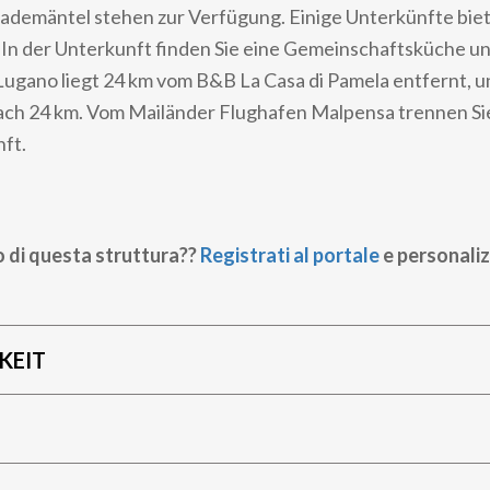
Bademäntel stehen zur Verfügung. Einige Unterkünfte bie
 In der Unterkunft finden Sie eine Gemeinschaftsküche u
ugano liegt 24 km vom B&B La Casa di Pamela entfernt, 
nach 24 km. Vom Mailänder Flughafen Malpensa trennen Sie
ft.
o di questa struttura??
Registrati al portale
e personaliz
KEIT