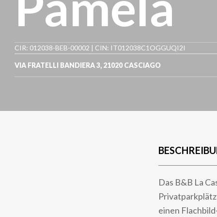
Pamela
CIR: 012038-BEB-00002 | CIN: IT012038C1OGGUQI2I
VIA FRATELLI BANDIERA 3
,
21020
CASCIAGO
BESCHREIB
Das B&B La Cas
Privatparkplätz
einen Flachbild