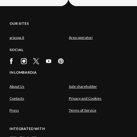
OUR SITES
ariaspa.it
Area operatori
SOCIAL
IN LOMBARDIA
About Us
Sole shareholder
Contacts
Privacy and Cookies
Press
Terms of Service
INTEGRATED WITH