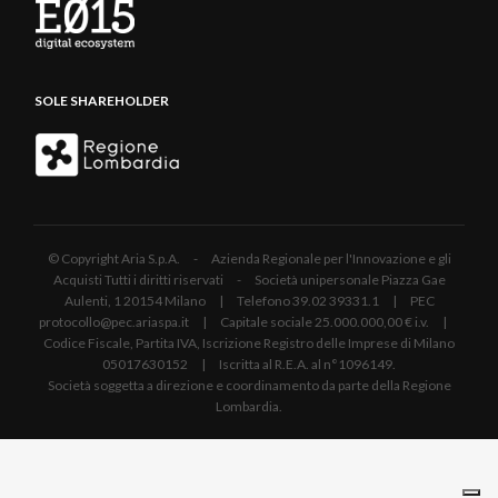
SOLE SHAREHOLDER
© Copyright Aria S.p.A. - Azienda Regionale per l'Innovazione e gli
Acquisti Tutti i diritti riservati - Società unipersonale Piazza Gae
Aulenti, 1 20154 Milano | Telefono 39.02 39331.1 | PEC
protocollo@pec.ariaspa.it | Capitale sociale 25.000.000,00 € i.v. |
Codice Fiscale, Partita IVA, Iscrizione Registro delle Imprese di Milano
05017630152 | Iscritta al R.E.A. al n°1096149.
Società soggetta a direzione e coordinamento da parte della Regione
Lombardia.