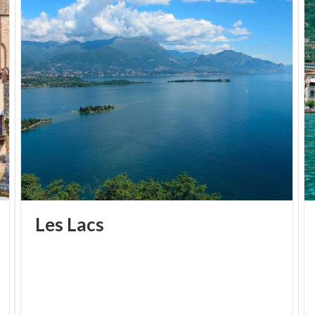
celle de Saint Bernardin et l'oratoire de Saint Roch,
en raison de leurs témoignages artistiques. Sur la
péninsule d'Olgiasca
se dresse en revanche la
splendide
Villa Malpensata
, qui donne sur le lac et
est couronnée de jardins, prairies et vignobles.
Les
Lacs