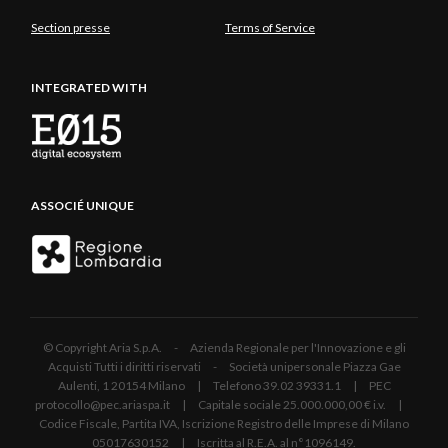
Section presse
Terms of Service
INTEGRATED WITH
ASSOCIÉ UNIQUE
© Copyright Aria S.p.A. - Azienda Regionale per l'Innovazione e gli
Acquisti Tutti i diritti riservati - Società unipersonale Piazza Gae
Aulenti, 1 20154 Milano | Telefono 39.02 39331.1 | PEC
protocollo@pec.ariaspa.it | Capitale sociale 25.000.000,00 € i.v. |
Codice Fiscale, Partita IVA, Iscrizione Registro delle Imprese di Milano
05017630152 | Iscritta al R.E.A. al n°1096149.