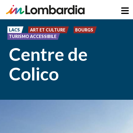
Aller
au
LACS
ART ET CULTURE
BOURGS
TURISMO ACCESSIBILE
contenu
Centre de
principal
Colico