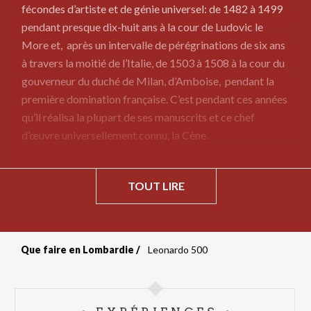
fécondes d’artiste et de génie universel: de 1482 à 1499
pendant presque dix-huit ans à la cour de Ludovic le
More et, après un intervalle de pérégrinations de six ans
à travers la moitié de l’Italie, de 1503 à 1508 à la cour du
gouverneur du duché de Milan, d’Amboise, pendant la
première domination française. C’est pendant ces années
qu’il réalisa la plupart de ses manuscrits et ce chef
d’œuvre universellement connu, la Cène.
TOUT LIRE
Que faire en Lombardie
Leonardo 500
Fil
d'Ariane