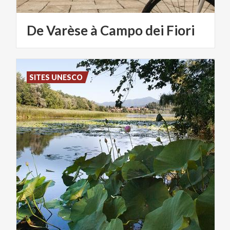
De
Varèse
à
Campo
dei
Fiori
SITES UNESCO