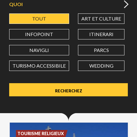
QUOI
TOUT
ART ET CULTURE
LATITUDE
INFOPOINT
ITINERARI
LONGITUDE
NAVIGLI
PARCS
TURISMO ACCESSIBILE
WEDDING
Value in decimal degrees. Use dot (.) as decimal separator.
TOURISME RELIGIEUX