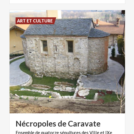
ART ET CULTURE
Nécropoles
de
Caravate
Ensemble
de
quatorze
sépultures
des
VIIIe
et
IXe