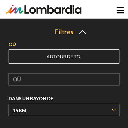
Aller
au
Filtres
contenu
OÙ
principal
AUTOUR DE TOI
OÙ
DANS UN RAYON DE
ORIGIN COORDINATES