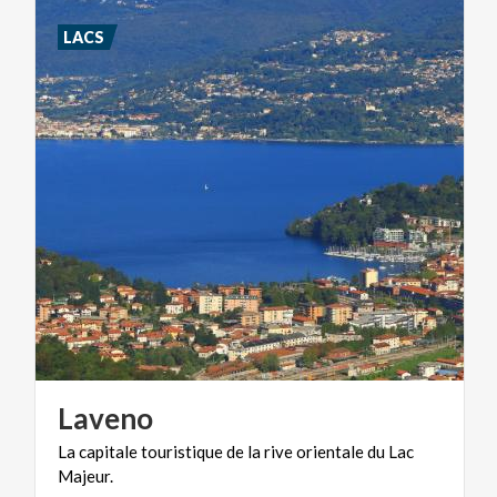
LACS
Laveno
La
capitale
touristique
de
la
rive
orientale
du
Lac
Majeur.