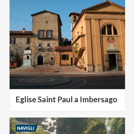
Eglise
Saint
Paul
a
Imbersago
NAVIGLI