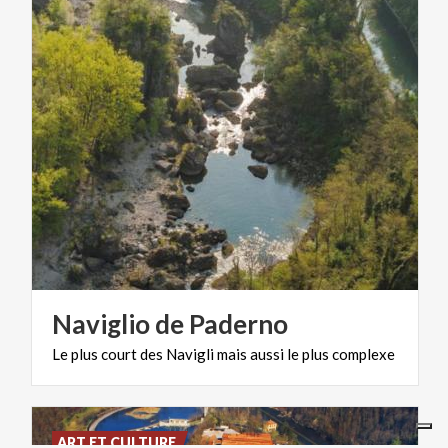
Naviglio
de
Paderno
Le
plus
court
des
Navigli
mais
aussi
le
plus
complexe
ART ET CULTURE