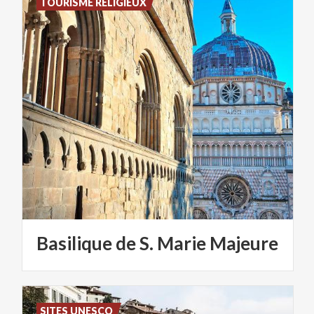
TOURISME RELIGIEUX
Basilique
de
S.
Marie
Majeure
SITES UNESCO