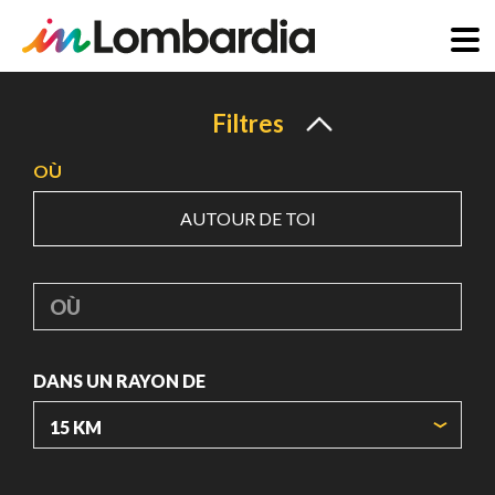
Aller
au
Filtres
contenu
OÙ
principal
AUTOUR DE TOI
OÙ
DANS UN RAYON DE
ORIGIN COORDINATES