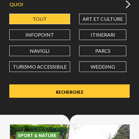
QUOI
TOUT
ART ET CULTURE
LATITUDE
INFOPOINT
ITINERARI
LONGITUDE
NAVIGLI
PARCS
TURISMO ACCESSIBILE
WEDDING
Value in decimal degrees. Use dot (.) as decimal separator.
SPORT & NATURE