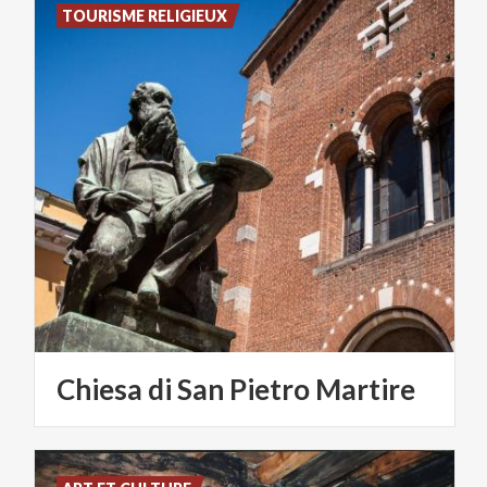
TOURISME RELIGIEUX
Chiesa
di
San
Pietro
Martire