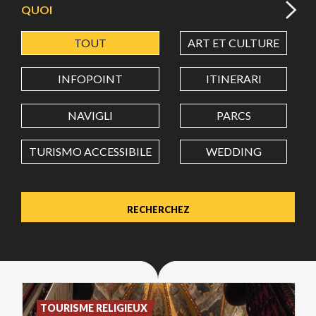
QUOI
TOUT
ART ET CULTURE
LATITUDE
INFOPOINT
ITINERARI
LONGITUDE
NAVIGLI
PARCS
TURISMO ACCESSIBILE
WEDDING
Value in decimal degrees. Use dot (.) as decimal separator.
TOURISME RELIGIEUX