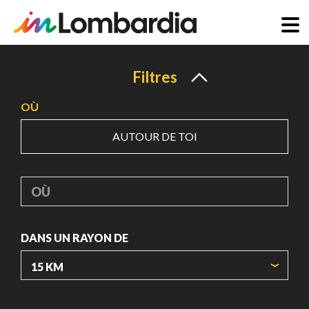
Aller
au
Filtres
contenu
OÙ
principal
AUTOUR DE TOI
OÙ
DANS UN RAYON DE
ORIGIN COORDINATES