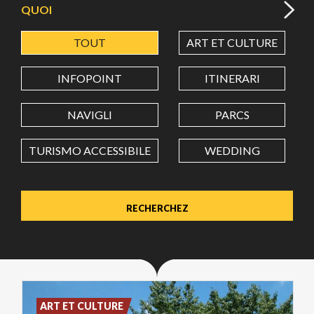
QUOI
TOUT
ART ET CULTURE
LATITUDE
INFOPOINT
ITINERARI
LONGITUDE
NAVIGLI
PARCS
TURISMO ACCESSIBILE
WEDDING
Value in decimal degrees. Use dot (.) as decimal separator.
ART ET CULTURE