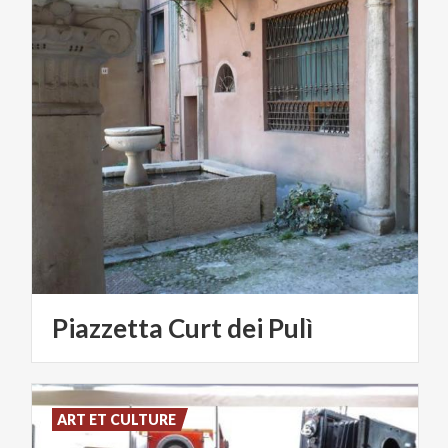
Piazzetta
Curt
dei
Pulì
ART ET CULTURE