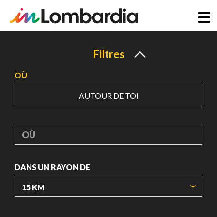
Aller
au
Filtres
contenu
OÙ
principal
AUTOUR DE TOI
OÙ
DANS UN RAYON DE
ORIGIN COORDINATES