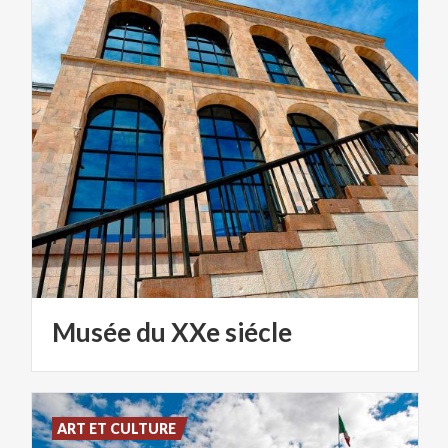
Musée
du
XXe
siécle
ART ET CULTURE