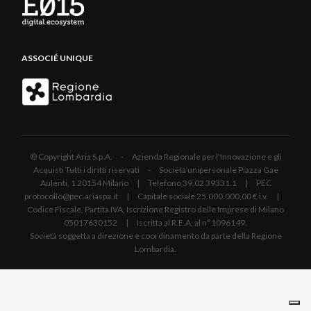
ASSOCIÉ UNIQUE
© Copyright Aria S.p.A. - Azienda Regionale per l'Innovazione e gli
Acquisti Tutti i diritti riservati - Società unipersonale Piazza Gae
Aulenti, 1 20154 Milano | Telefono 39.02 39331.1 | PEC
protocollo@pec.ariaspa.it | Capitale sociale 25.000.000,00 € i.v. |
Codice Fiscale, Partita IVA, Iscrizione Registro delle Imprese di Milano
05017630152 | Iscritta al R.E.A. al n°1096149.
Società soggetta a direzione e coordinamento da parte della Regione
Lombardia.