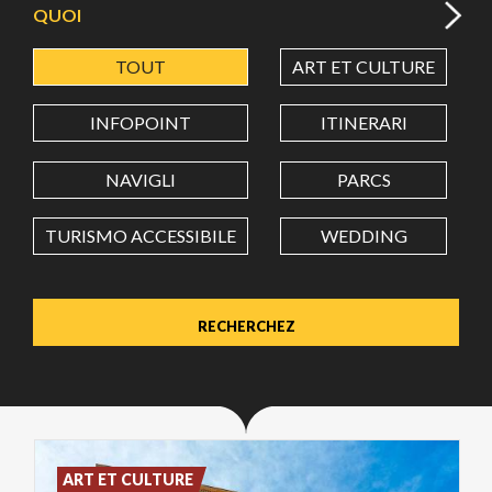
QUOI
TOUT
ART ET CULTURE
LATITUDE
INFOPOINT
ITINERARI
LONGITUDE
NAVIGLI
PARCS
TURISMO ACCESSIBILE
WEDDING
Value in decimal degrees. Use dot (.) as decimal separator.
ART ET CULTURE