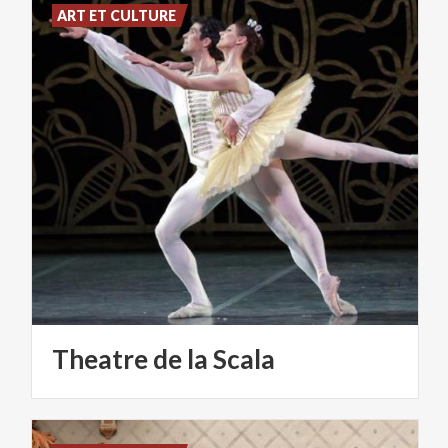
ART ET CULTURE
Theatre
de
la
Scala