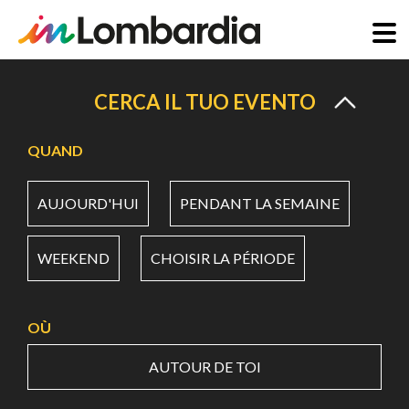
Aller
au
CERCA IL TUO EVENTO
contenu
principal
QUAND
AUJOURD'HUI
PENDANT LA SEMAINE
WEEKEND
CHOISIR LA PÉRIODE
OÙ
AUTOUR DE TOI