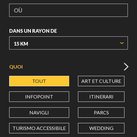
OÙ
DANS UN RAYON DE
ORIGIN COORDINATES
QUOI
TOUT
ART ET CULTURE
LATITUDE
INFOPOINT
ITINERARI
LONGITUDE
NAVIGLI
PARCS
TURISMO ACCESSIBILE
WEDDING
Value in decimal degrees. Use dot (.) as decimal separator.