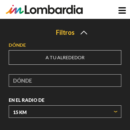
Pasar
al
Filtros
contenido
DÓNDE
principal
A TU ALREDEDOR
DÓNDE
EN EL RADIO DE
ORIGIN COORDINATES