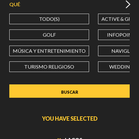
QUÉ
TODO(S)
ACTIVE & GREE
LATITUD
GOLF
INFOPOINT
LONGITUD
MÚSICA Y ENTRETENIMIENTO
NAVIGLI
TURISMO RELIGIOSO
WEDDING
Value in decimal degrees. Use dot (.) as decimal separator.
YOU HAVE SELECTED