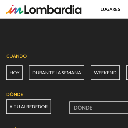
LUGARES
Pasar
al
contenido
principal
CUÁNDO
HOY
DURANTE LA SEMANA
WEEKEND
DÓNDE
A TU ALREDEDOR
DÓNDE