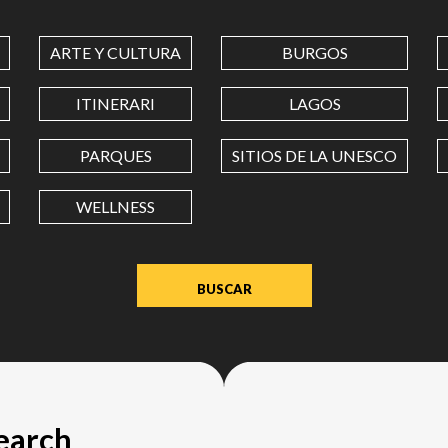
COORDINATES
ARTE Y CULTURA
BURGOS
LATITUD
ITINERARI
LAGOS
PARQUES
SITIOS DE LA UNESCO
LONGITUD
WELLNESS
Value
in
decimal
degrees.
Use
dot
(.)
as
search
decimal